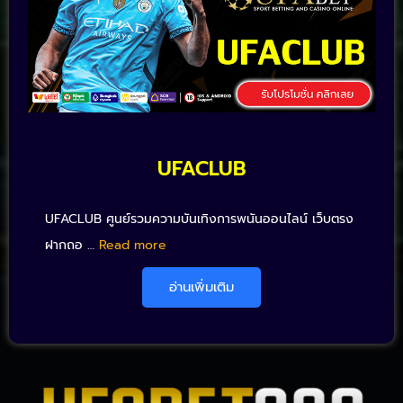
UFACLUB
UFACLUB ศูนย์รวมความบันเทิงการพนันออนไลน์ เว็บตรง
ฝากถอ …
Read more
อ่านเพิ่มเติม