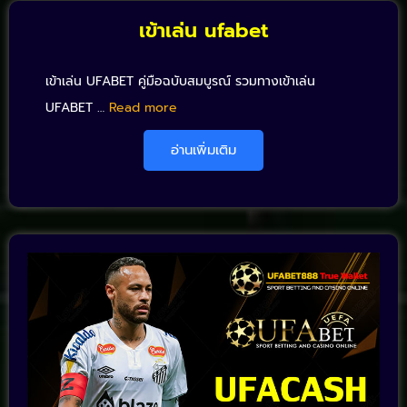
เข้าเล่น ufabet
เข้าเล่น UFABET คู่มือฉบับสมบูรณ์ รวมทางเข้าเล่น
UFABET …
Read more
อ่านเพิ่มเติม