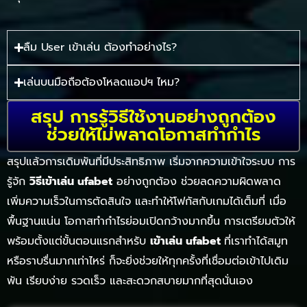
ลืม User เข้าเล่น ต้องทำอย่างไร?
เล่นบนมือถือต้องโหลดแอปฯ ไหม?
สรุป การรู้วิธีใช้งานอย่างถูกต้อง
ช่วยให้ไม่พลาดโอกาสทำกำไร
สรุปแล้วการเดิมพันที่มีประสิทธิภาพ เริ่มจากความเข้าใจระบบ การ
รู้จัก
วิธีเข้าเล่น
ufabet
อย่างถูกต้อง ช่วยลดความผิดพลาด
เพิ่มความเร็วในการตัดสินใจ และทำให้โฟกัสกับเกมได้เต็มที่ เมื่อ
พื้นฐานแน่น โอกาสทำกำไรย่อมเปิดกว้างมากขึ้น การเตรียมตัวให้
พร้อมตั้งแต่ขั้นตอนแรกสำหรับ
เข้าเล่น
ufabet
ที่เราทำได้สมูท
หรือราบรื่นมากเท่าไหร่ ก็จะยิ่งช่วยให้ทุกครั้งที่เชื่อมต่อเข้าไปเดิม
พัน เรียบง่าย รวดเร็ว และสะดวกสบายมากที่สุดนั่นเอง