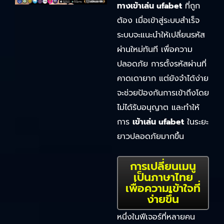
ทางเข้าเล่น
ufabet
ที่ถูก
ต้อง เมื่อเข้าสู่ระบบสำเร็จ
ระบบจะแนะนำให้เปลี่ยนรหัส
ผ่านใหม่ทันที เพื่อความ
ปลอดภัย การตั้งรหัสผ่านที่
คาดเดายาก แต่ยังจำได้ง่าย
จะช่วยป้องกันการเข้าถึงโดย
ไม่ได้รับอนุญาต และทำให้
การ
เข้าเล่น
ufabet
ในระยะ
ยาวปลอดภัยมากขึ้น
การเปลี่ยนเมนู
เป็นภาษาไทย
เพื่อความเข้าใจที่
ง่ายขึ้น
หนึ่งในฟีเจอร์ที่หลายคน