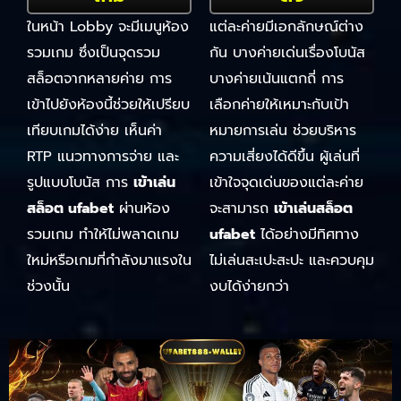
ในหน้า Lobby จะมีเมนูห้อง
แต่ละค่ายมีเอกลักษณ์ต่าง
รวมเกม ซึ่งเป็นจุดรวม
กัน บางค่ายเด่นเรื่องโบนัส
สล็อตจากหลายค่าย การ
บางค่ายเน้นแตกถี่ การ
เข้าไปยังห้องนี้ช่วยให้เปรียบ
เลือกค่ายให้เหมาะกับเป้า
เทียบเกมได้ง่าย เห็นค่า
หมายการเล่น ช่วยบริหาร
RTP แนวทางการจ่าย และ
ความเสี่ยงได้ดีขึ้น ผู้เล่นที่
รูปแบบโบนัส การ
เข้าเล่น
เข้าใจจุดเด่นของแต่ละค่าย
สล็อต
ufabet
ผ่านห้อง
จะสามารถ
เข้าเล่นสล็อต
รวมเกม ทำให้ไม่พลาดเกม
ufabet
ได้อย่างมีทิศทาง
ใหม่หรือเกมที่กำลังมาแรงใน
ไม่เล่นสะเปะสะปะ และควบคุม
ช่วงนั้น
งบได้ง่ายกว่า