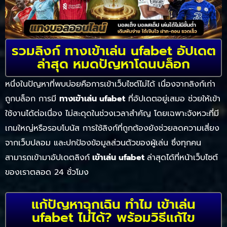
รวมลิงก์ ทางเข้าเล่น ufabet อัปเดต
ล่าสุด หมดปัญหาโดนบล็อก
หนึ่งในปัญหาที่พบบ่อยคือการเข้าเว็บไซต์ไม่ได้ เนื่องจากลิงก์เก่า
ถูกบล็อก การมี
ทางเข้าเล่น
ufabet
ที่อัปเดตอยู่เสมอ ช่วยให้เข้า
ใช้งานได้ต่อเนื่อง ไม่สะดุดในช่วงเวลาสำคัญ โดยเฉพาะจังหวะที่มี
เกมใหญ่หรือรอบโบนัส การใช้ลิงก์ที่ถูกต้องยังช่วยลดความเสี่ยง
จากเว็บปลอม และปกป้องข้อมูลส่วนตัวของผู้เล่น ซึ่งทุกคน
สามารถเข้ามาอัปเดตลิงก์
เข้าเล่น
ufabet
ล่าสุดได้ที่หน้าเว็บไซต์
ของเราตลอด 24 ชั่วโมง
แก้ปัญหาฉุกเฉิน ทำไม เข้าเล่น
ufabet ไม่ได้? พร้อมวิธีแก้ไข