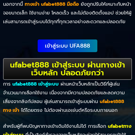
นอกจากนี้
ทางเข้า ufabet888 มือถือ
ยังถูกปรับให้เหมาะกับหน้า
จอขนาดเล็ก ใช้งานง่าย โหลดเร็ว และไม่ต้องติดตั้งแอป ช่วยให้ผู้
เล่นสามารถเข้าสู่ระบบได้ทุกที่ทุกเวลาอย่างสะดวกและปลอดภัย
เข้าสู่ระบบ UFA888
ufabet888 เข้าสู่ระบบ ผ่านทางเข้า
เว็บหลัก ปลอดภัยกว่า
การ
ufabet888 เข้าสู่ระบบ
ผ่านหน้าเว็บหลักเป็นวิธีที่ผู้เล่น
จำนวนมากเลือกใช้งาน เนื่องจากมีความปลอดภัยและลดความ
เสี่ยงจากลิงก์ปลอม ผู้เล่นสามารถเข้าสู่ระบบผ่าน
ufabet888
ทาง เข้า
ได้โดยตรง ไม่ต้องผ่านเอเย่นต์หรือระบบภายนอก
สำหรับผู้ที่พบปัญหาทางเข้าเดิมใช้งานไม่ได้ การเลือก
ufabetทาง
เข้าสู่ระบบ
ที่เป็นลิงก์สำรองจากเว็บหลักจะช่วยให้สามารถเข้าใช้