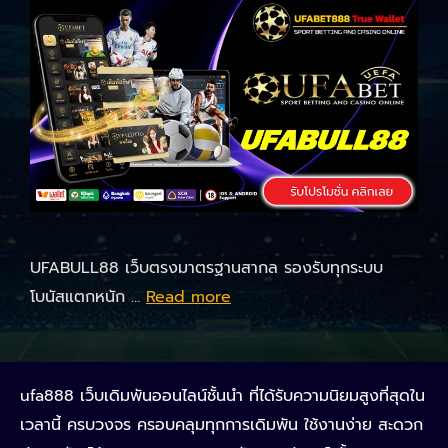
UFABULL88 เว็บตรงมาตรฐานสากล รองรับทุกระบบ
โบนัสแตกหนัก …
Read more
ufa888 เว็บเดิมพันออนไลน์ชั้นนำ ที่ได้รับความนิยมสูงที่สุดใน
เวลานี้ ครบวงจร ครอบคลุมทุกการเดิมพัน ใช้งานง่าย สะดวก