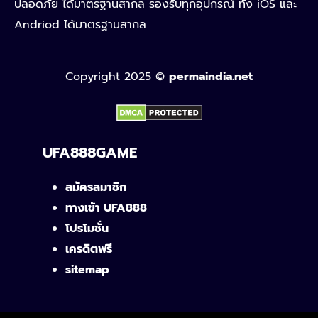
ปลอดภัย ได้มาตรฐานสากล รองรับทุกอุปกรณ์ ทั้ง iOS และ
Andriod ได้มาตรฐานสากล
Copyright 2025 ©
permaindia.net
UFA888GAME
สมัครสมาชิก
ทางเข้า UFA888
โปรโมชั่น
เครดิตฟรี
sitemap