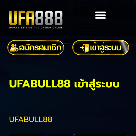
UFABULL88 เข้าสู่ระบบ
UFABULL88