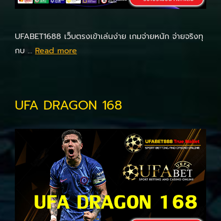
UFABET1688 เว็บตรงเข้าเล่นง่าย เกมจ่ายหนัก จ่ายจริงทุ
กบ …
Read more
UFA DRAGON 168