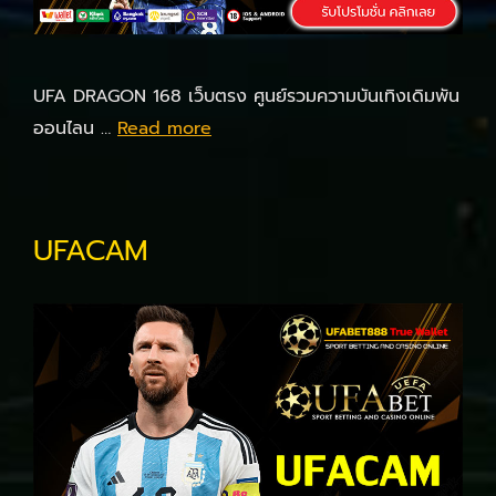
UFA DRAGON 168 เว็บตรง ศูนย์รวมความบันเทิงเดิมพัน
ออนไลน …
Read more
UFACAM