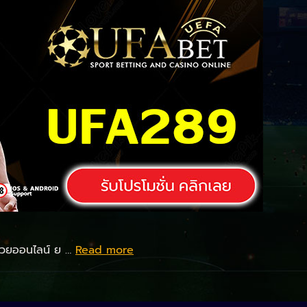
ะหวยออนไลน์ ย …
Read more