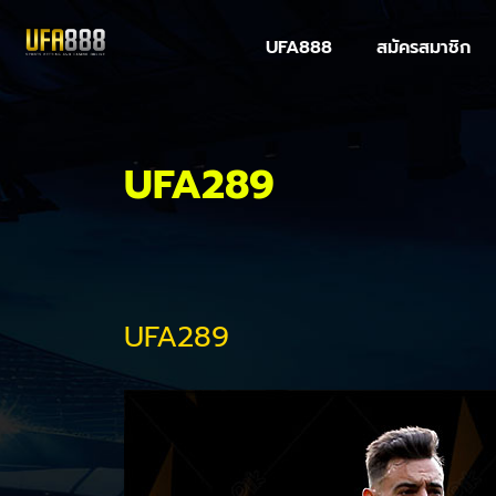
UFA888
สมัครสมาชิก
UFA289
UFA289