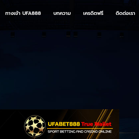
ทางเข้า UFA888
บทความ
เครดิตฟรี
ติดต่อเรา