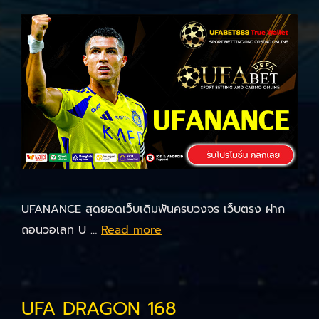
UFANANCE สุดยอดเว็บเดิมพันครบวงจร เว็บตรง ฝาก
ถอนวอเลท U …
Read more
UFA DRAGON 168