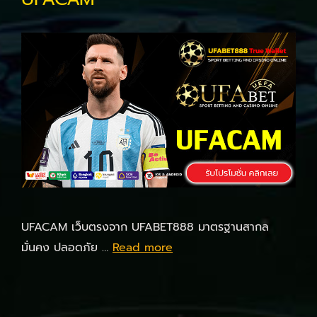
UFACAM เว็บตรงจาก UFABET888 มาตรฐานสากล
มั่นคง ปลอดภัย …
Read more