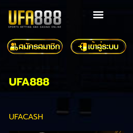
UFA888
UFACASH