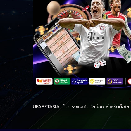
UFABETASIA เว็บตรงแจกโบนัสบ่อย สำหรับมือใหม่