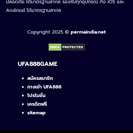
ปลอดภัย ได้มาตรฐานสากล รองรับทุกอุปกรณ์ ทั้ง iOS และ
Andriod ได้มาตรฐานสากล
Copyright 2025 ©
permaindia.net
UFA888GAME
สมัครสมาชิก
ทางเข้า UFA888
โปรโมชั่น
เครดิตฟรี
sitemap