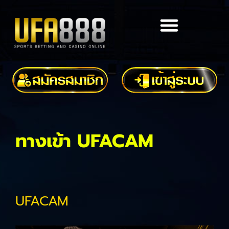
ทางเข้า UFACAM
UFACAM