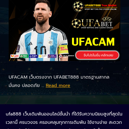
UFACAM เว็บตรงจาก UFABET888 มาตรฐานสากล
มั่นคง ปลอดภัย …
Read more
ufa888 เว็บเดิมพันออนไลน์ชั้นนำ ที่ได้รับความนิยมสูงที่สุดใน
เวลานี้ ครบวงจร ครอบคลุมทุกการเดิมพัน ใช้งานง่าย สะดวก