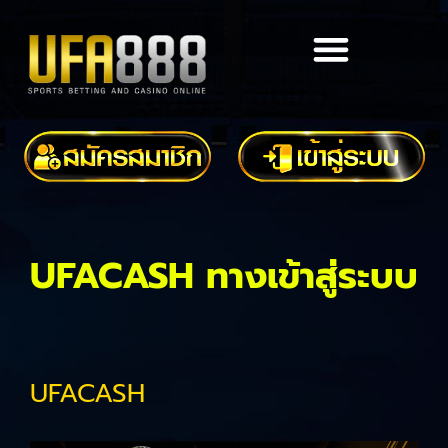
UFACASH ทางเข้าสู่ระบบ
UFACASH