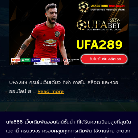
UFA289 ครบในเว็บเดียว กีฬา คาสิโน สล็อต และหวย
ออนไลน์ ย …
Read more
ufa888 เว็บเดิมพันออนไลน์ชั้นนำ ที่ได้รับความนิยมสูงที่สุดใน
เวลานี้ ครบวงจร ครอบคลุมทุกการเดิมพัน ใช้งานง่าย สะดวก