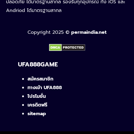
ปลอดภัย ได้มาตรฐานสากล รองรับทุกอุปกรณ์ ทั้ง iOS และ
Andriod ได้มาตรฐานสากล
Copyright 2025 ©
permaindia.net
UFA888GAME
สมัครสมาชิก
ทางเข้า UFA888
โปรโมชั่น
เครดิตฟรี
sitemap