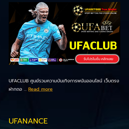
UFACLUB ศูนย์รวมความบันเทิงการพนันออนไลน์ เว็บตรง
ฝากถอ …
Read more
UFANANCE