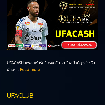
UFACASH แพลตฟอร์มที่ครบครันและทันสมัยที่สุดสำหรับ
นักเล่ …
Read more
UFACLUB