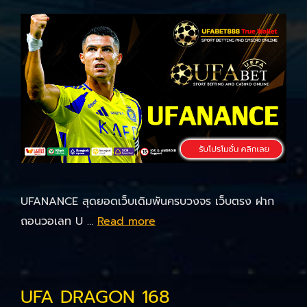
UFANANCE สุดยอดเว็บเดิมพันครบวงจร เว็บตรง ฝาก
ถอนวอเลท U …
Read more
UFA DRAGON 168